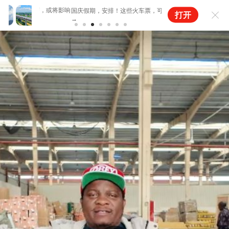
点有变，或将影响
降尿酸的饮食方法找到了
国庆假期，安排！这些火车票，可以预约了
打开
→
酸直降112！尿酸高的人