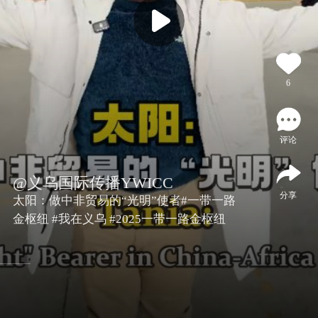
6
评论
@义乌国际传播YWICC
分享
太阳：做中非贸易的“光明”使者#一带一路
金枢纽 #我在义乌 #2025一带一路金枢纽